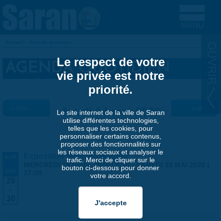
Aller au contenu principal
Accueil
»
Agenda quotidien
VOUS ÊTES ICI
Le respect de votre
AGENDA QUOTIDIEN
vie privée est notre
priorité.
« Préc.
Jeudi 14 mai 2026
Suiv. »
Le site internet de la ville de Saran
utilise différentes technologies,
telles que les cookies, pour
personnaliser certains contenus,
proposer des fonctionnalités sur
les réseaux sociaux et analyser le
Exposition Matthieu Maudet
AVR
trafic. Merci de cliquer sur le
-
MERCREDI 29 AVRIL 2026 | 9:30
-
SAMEDI 30 MAI 2026 |
bouton ci-dessous pour donner
MAI
17:00
votre accord.
29
-
30