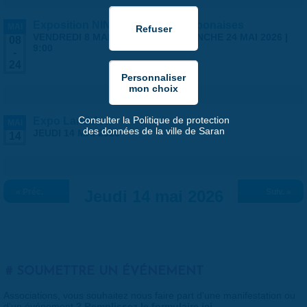
Exposition NINGYO Poupées japonaises
MAI
VENDREDI 8 MAI 2026 | 9:00
-
DIMANCHE 24 MAI 2026 |
08
9:00
-
24
Consulter la Politique de protection
Expo Land Art
MAI
des données de la ville de Saran
JEUDI 14 MAI 2026
14
« Préc.
Jeudi 14 mai 2026
Suiv. »
SOUMETTRE UN ÉVÉNEMENT
Associations, vous souhaitez nous faire part d'une manifestation ou
d'un événement ?
Remplissez le formulaire ici
.