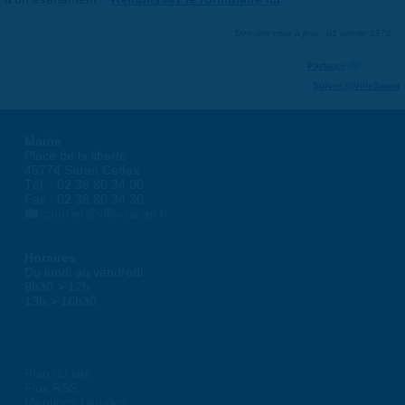
Dernière mise à jour : 01 janvier 1970
Partager
Suivre @VilleSaran
Mairie
Place de la liberté
45774 Saran Cedex
Tél. : 02 38 80 34 00
Fax : 02 38 80 34 30
courrier@ville-saran.fr
Horaires
Du lundi au vendredi :
8h30 > 12h
13h > 16h30
Plan du site
Flux RSS
Mentions Légales