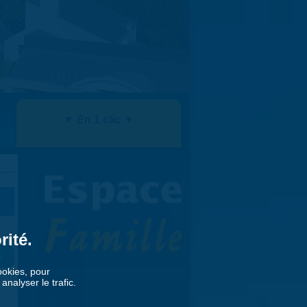
▼ En 1 clic ▼
rité.
»
cookies, pour
nalyser le trafic.