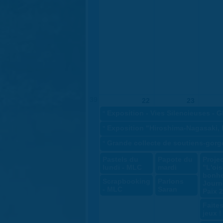
39
22
23
«
Exposition - Vies Silencieuses - 
«
Exposition "Hiroshima-Nagasaki, 
«
Grande collecte de soutiens-gorg
Pastels du
Papote du
Proje
lundi - MLC
mardi
"L'oi
bonhe
Scrapbooking
Parlons
Journ
- MLC
Saran
Paix 
Faite
jeux !