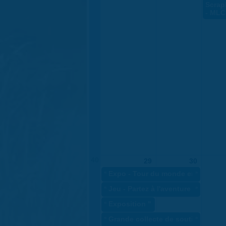
Scrap
- MLC
40
29
30
«
Expo - Tour du monde en famille 
»
«
Jeu - Partez à l'aventure à Saran 
»
«
Exposition "Hiroshima-Nagasaki, 
«
Grande collecte de soutiens-gorg
»