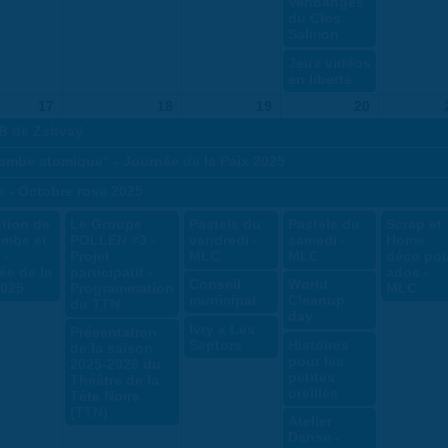
Vendanges
du Clos
Salmon
Jeux vidéos
en liberté
17
18
19
20
GB de Zsitvaÿ
ombe atomique" - Journée de la Paix 2025
e - Octobre rose 2025
ction de
Le Groupe
Pastels du
Pastels du
Scrap et
ombe et
POLLEN #3 -
vendredi -
samedi -
Home
 -
Projet
MLC
MLC
déco po
ée de la
participatif -
ados -
Conseil
World
2025
Programmation
MLC
municipal
Cleanup
du TTN
day
Ivry x Les
Présentation
Septors
Histoires
de la saison
pour les
2025-2026 du
petites
Théâtre de la
oreilles
Tête Noire
(TTN)
Atelier
Danse -