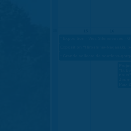
38
15
16
«
Exposition - Vies Silencieuses - 
Exposition "Hiroshima-Nagasaki, b
«
Grande collecte de soutiens-gorg
Proje
"la B
nous"
Journ
Paix 