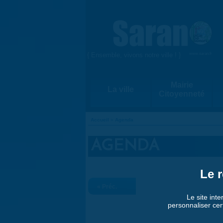
Aller au contenu principal
{ Ensemble, vivons notre ville ! }
www.saran.fr
Mairie
La ville
Citoyenneté
Accueil
»
Agenda
VOUS ÊTES ICI
AGENDA
Le r
« Préc.
Le site inte
personnaliser cer