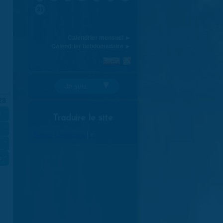
31
Calendrier mensuel ►
Calendrier hebdomadaire ►
Je suis:
28
n famille - Voyager autrement 2025
»
Traduire le site
»
Select Language
▼
»
re à Saran - Voyager autrement 2025
»