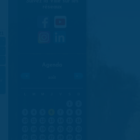
Suivez la Ville sur les
réseaux
21
»
»
»
Agenda
«
»
août
ur
L
M
M
J
V
S
D
1
2
3
4
5
6
7
8
9
10
11
12
13
14
15
16
17
18
19
20
21
22
23
24
25
26
27
28
29
30