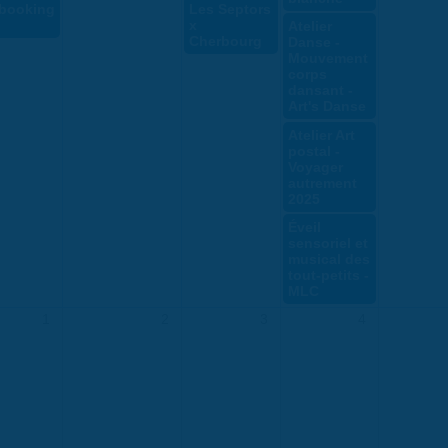
booking
Les Septors
x
Atelier
Cherbourg
Danse -
Mouvement
corps
dansant -
Art's Danse
Atelier Art
postal -
Voyager
autrement
2025
Éveil
sensoriel et
musical des
tout-petits -
MLC
1
2
3
4
- Voyager autrement 2025
- Voyager autrement 2025
bombe atomique" - Journée de la Paix 2025
e - Octobre rose 2025