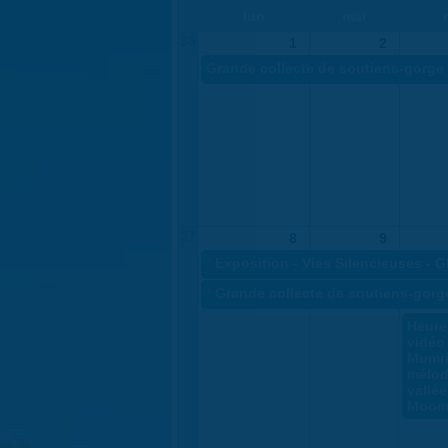
lun
mar
36
1
2
Grande collecte de soutiens-gorge 
37
8
9
«
Exposition - Vies Silencieuses - 
«
Grande collecte de soutiens-gorg
Heure
vidéo 
Mumrik
mélod
vallé
Moom