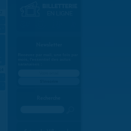
7
»
e Zsitvaÿ
»
Newsletter
Recevez par mail, une fois par
-
mois, l'essentiel des actus
e
saranaises :
14
»
»
Recherche
Rechercher