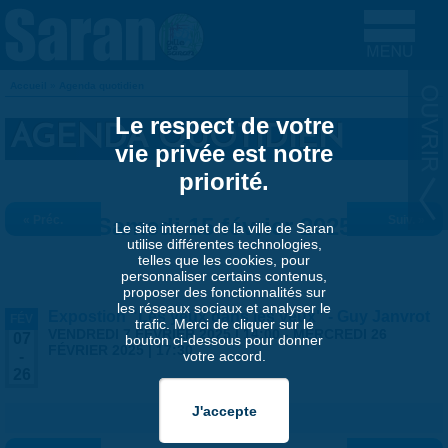
Aller au contenu principal
Accueil
»
Agenda quotidien
VOUS ÊTES ICI
Le respect de votre
AGENDA QUOTIDIEN
vie privée est notre
priorité.
« Préc.
Samedi 15 février 2025
Suiv. »
Le site internet de la ville de Saran
utilise différentes technologies,
telles que les cookies, pour
personnaliser certains contenus,
proposer des fonctionnalités sur
les réseaux sociaux et analyser le
Expostion "Les yeux dans les yeux" - Guy Janvrot
FÉV
trafic. Merci de cliquer sur le
VENDREDI 7 FÉVRIER 2025 | 14:00
-
MERCREDI 26
07
bouton ci-dessous pour donner
FÉVRIER 2025 | 17:30
votre accord.
-
26