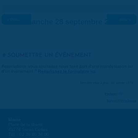
« Préc.
Dimanche 28 septembre 2025
Suiv. »
SOUMETTRE UN ÉVÉNEMENT
Associations, vous souhaitez nous faire part d'une manifestation ou
d'un événement ?
Remplissez le formulaire ici
.
Dernière mise à jour : 01 janvier 1970
Partager
Suivre @VilleSaran
Mairie
Place de la liberté
45774 Saran Cedex
Tél. : 02 38 80 34 00