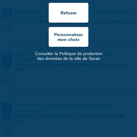
Exposition "Hiroshima-Nagasaki, bombe atomique"
SEP
- Journée de la Paix 2025
15
LUNDI 15 SEPTEMBRE 2025
-
LUNDI 29 SEPTEMBRE 2025
-
29
Consulter la Politique de protection
Expo - Tour du monde en famille - Voyager
SEP
des données de la ville de Saran
-
autrement 2025
OCT
SAMEDI 27 SEPTEMBRE 2025
-
SAMEDI 25 OCTOBRE
27
2025
-
25
Jeu - Partez à l'aventure à Saran - Voyager
SEP
-
autrement 2025
OCT
SAMEDI 27 SEPTEMBRE 2025
-
SAMEDI 25 OCTOBRE
27
2025
-
25