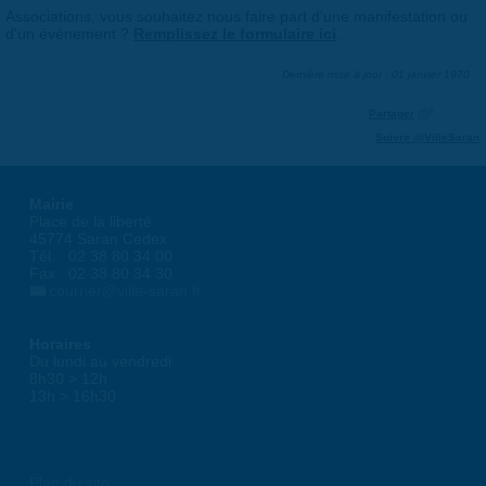
Associations, vous souhaitez nous faire part d'une manifestation ou
d'un événement ?
Remplissez le formulaire ici
.
Dernière mise à jour : 01 janvier 1970
Partager
Suivre @VilleSaran
Mairie
Place de la liberté
45774 Saran Cedex
Tél. : 02 38 80 34 00
Fax : 02 38 80 34 30
courrier@ville-saran.fr
Horaires
Du lundi au vendredi :
8h30 > 12h
13h > 16h30
Plan du site