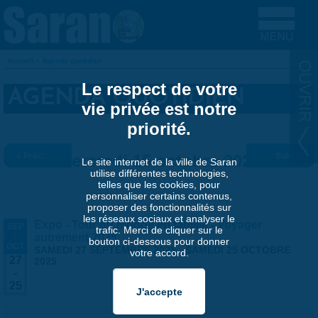
Aller au contenu principal
Accueil
»
Agenda quotidien
VOUS ÊTES ICI
Le respect de votre
AGENDA QUOTIDIEN
vie privée est notre
priorité.
« Préc.
Mercredi 15 octobre 2025
Suiv. »
Le site internet de la ville de Saran
utilise différentes technologies,
telles que les cookies, pour
personnaliser certains contenus,
proposer des fonctionnalités sur
les réseaux sociaux et analyser le
Expo - Tour du monde en famille - Voyager
SEP
trafic. Merci de cliquer sur le
-
autrement 2025
bouton ci-dessous pour donner
OCT
SAMEDI 27 SEPTEMBRE 2025
-
SAMEDI 25 OCTOBRE
votre accord.
27
2025
-
25