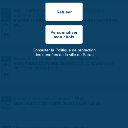
Jeu - Partez à l'aventure à Saran - Voyager
SEP
-
autrement 2025
OCT
SAMEDI 27 SEPTEMBRE 2025
-
SAMEDI 25 OCTOBRE
27
2025
-
25
Consulter la Politique de protection
des données de la ville de Saran
Exposition - Cuba & Iran - Barbara Piatti
OCT
VENDREDI 3 OCTOBRE 2025 | 14:00
-
DIMANCHE 26
03
OCTOBRE 2025 | 17:30
-
26
L'automne et ses animaux - MLC
OCT
MERCREDI 15 OCTOBRE 2025 |
10:00
-
12:00
15