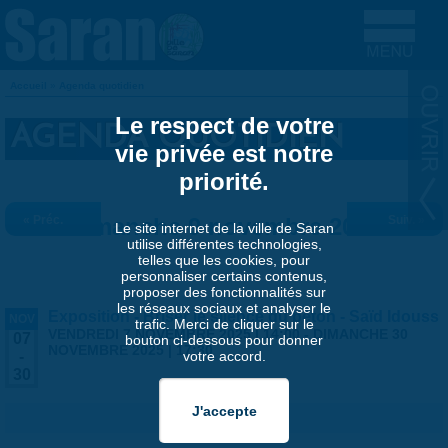
Aller au contenu principal
Accueil
»
Agenda quotidien
VOUS ÊTES ICI
Le respect de votre
AGENDA QUOTIDIEN
vie privée est notre
priorité.
« Préc.
Dimanche 9 novembre 2025
Suiv. »
Le site internet de la ville de Saran
utilise différentes technologies,
telles que les cookies, pour
personnaliser certains contenus,
proposer des fonctionnalités sur
les réseaux sociaux et analyser le
Exposition - Briser le silence du béton - Saïd Idouss
NOV
trafic. Merci de cliquer sur le
VENDREDI 7 NOVEMBRE 2025 | 14:00
-
DIMANCHE 30
07
bouton ci-dessous pour donner
NOVEMBRE 2025 | 17:30
votre accord.
-
30