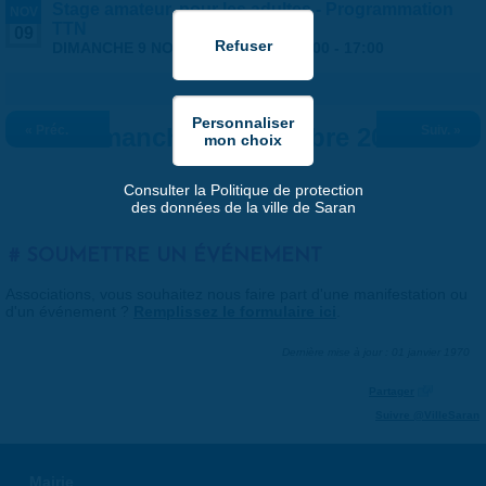
Stage amateur, pour les adultes - Programmation
NOV
TTN
09
DIMANCHE 9 NOVEMBRE 2025 |
10:00
-
17:00
« Préc.
Dimanche 9 novembre 2025
Suiv. »
Consulter la Politique de protection
des données de la ville de Saran
SOUMETTRE UN ÉVÉNEMENT
Associations, vous souhaitez nous faire part d'une manifestation ou
d'un événement ?
Remplissez le formulaire ici
.
Dernière mise à jour : 01 janvier 1970
Partager
Suivre @VilleSaran
Mairie