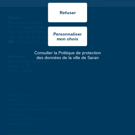
Mairie
Place de la liberté
45774 Saran Cedex
Tél. : 02 38 80 34 00
Fax : 02 38 80 34 30
courrier@ville-saran.fr
Consulter la Politique de protection
Horaires
des données de la ville de Saran
Du lundi au vendredi :
8h30 > 12h
13h > 16h30
Plan du site
Flux RSS
Mentions Légales
Politique de protection des données
Contacts
Gestion des cookies
Accessibilité