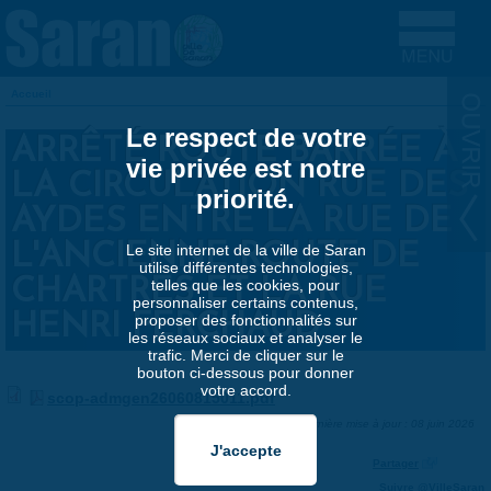
Aller au contenu principal
Accueil
VOUS ÊTES ICI
Le respect de votre
ARRÊTÉ ROUTE BARRÉE À
vie privée est notre
LA CIRCULATION RUE DES
priorité.
AYDES ENTRE LA RUE DE
L'ANCIENNE ROUTE DE
Le site internet de la ville de Saran
utilise différentes technologies,
CHARTRES ET LA RUE
telles que les cookies, pour
personnaliser certains contenus,
HENRI FERCHAUD
proposer des fonctionnalités sur
les réseaux sociaux et analyser le
trafic. Merci de cliquer sur le
bouton ci-dessous pour donner
votre accord.
scop-admgen26060815011.pdf
Dernière mise à jour : 08 juin 2026
Partager
Suivre @VilleSaran