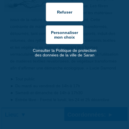
suis faite de la laque. Les fibres
textiles naturelles et les matériaux
issus de la nature s’hybrident et dialoguent. Cette
contrainte de matériaux naturels glanés, transformés,
détournés, tant comme médiums que supports, induit des
volumes, des rythmes organiques où les éléments textiles
et les végétaux se mêlent, évoquant des formes
Consulter la Politique de protection
vernaculaires. La notion de cycle est inhérente à l’utilisation
des données de la ville de Saran
de matières textiles revalorisées, de végétaux transformés
afin d’affirmer une démarche écologique. » Lucie Damond
► Tout public
► Du mardi au vendredi de 14h à 17h
► Samedi et dimanche de 14h à 17h30
► Entrée libre - Fermé le lundi, les 24 et 25 décembre
Lieu:
Coordonnées: