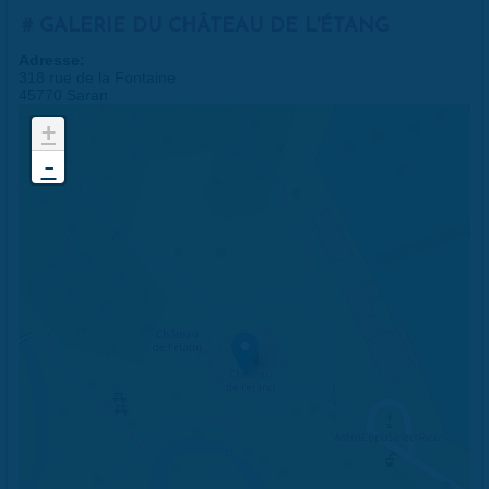
GALERIE DU CHÂTEAU DE L'ÉTANG
Adresse:
318 rue de la Fontaine
45770 Saran
+
-