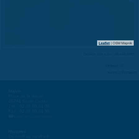
| OSM Mapnik
Leaflet
Dernière mise à jour : 08 août 2022
Partager
Suivre @VilleSaran
Mairie
Place de la liberté
45774 Saran Cedex
Tél. : 02 38 80 34 00
Fax : 02 38 80 34 30
courrier@ville-saran.fr
Horaires
Du lundi au vendredi :