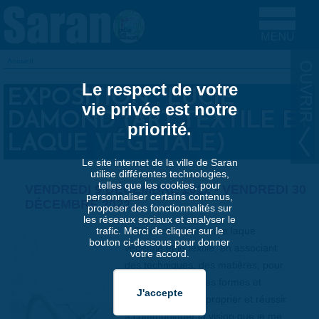
Aller au contenu principal
Accueil
VOUS ÊTES ICI
Le respect de votre
EXPOSITION : LUCIE
vie privée est notre
DAMOND (ART TEXTILE ET
priorité.
LAQUE VÉGÉTALE)
Le site internet de la ville de Saran
utilise différentes technologies,
telles que les cookies, pour
VENDREDI 9 DÉCEMBRE 2022
-
VENDREDI 30
personnaliser certains contenus,
DÉCEMBRE 2022
proposer des fonctionnalités sur
les réseaux sociaux et analyser le
« Créer des liens entre laque
trafic. Merci de cliquer sur le
bouton ci-dessous pour donner
végétale et le textile, en associant
votre accord.
des techniques, des matières, pour
obtenir de nouvelles formes et
aspects, se les approprier et réussir
à communiquer la vision que je me