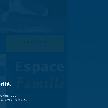
▼ En 1 clic ▼
rité.
cookies, pour
nalyser le trafic.