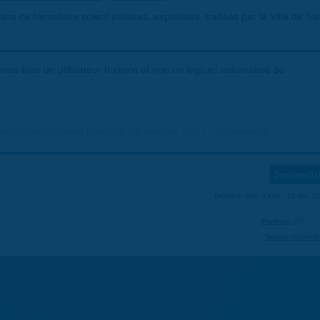
ns ce formulaire soient utilisées, exploitées, traitées par la Ville de Sa
ous êtes un utilisateur humain et non un logiciel automatisé de
 simple et saisissez le résultat. Par exemple, pour 1 + 3, saisissez 4.
Dernière mise à jour : 18 mai 2
Partager
Suivre @VilleS