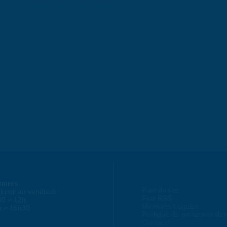
raires
Plan du site
lundi au vendredi :
Flux RSS
30 > 12h
Mentions Légales
h > 16h30
Politique de protection d
Contacts