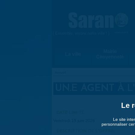
Aller au contenu principal
{ Ensemble, vivons notre ville ! }
www.saran.fr
Mairie
La ville
Citoyenneté
Accueil
VOUS ÊTES ICI
UN.E AGENT À 
Le r
DATE LIMITE:
Le site inte
Vendredi 19 juin 2026
personnaliser cer
DESCRIPTION DE L'OFFRE: