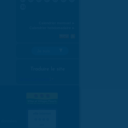
31
Calendrier mensuel ►
Calendrier hebdomadaire ►
Je suis:
Traduire le site
Select Language
▼
es données