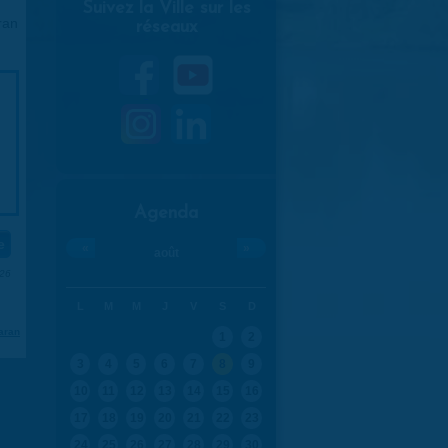
Suivez la Ville sur les
ran
réseaux
Agenda
«
»
août
026
L
M
M
J
V
S
D
aran
1
2
3
4
5
6
7
8
9
10
11
12
13
14
15
16
17
18
19
20
21
22
23
24
25
26
27
28
29
30