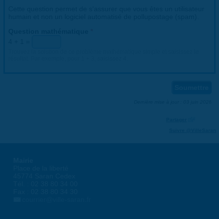
Cette question permet de s'assurer que vous êtes un utilisateur
humain et non un logiciel automatisé de pollupostage (spam).
Question mathématique
*
4 + 1 =
Trouvez la solution de ce problème mathématique simple et saisissez le
résultat. Par exemple, pour 1 + 3, saisissez 4.
Dernière mise à jour : 03 juin 2026
Partager
Suivre @VilleSaran
Mairie
Place de la liberté
45774 Saran Cedex
Tél. : 02 38 80 34 00
Fax : 02 38 80 34 30
courrier@ville-saran.fr