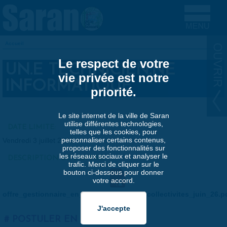
Aller au contenu principal
Accueil
VOUS ÊTES ICI
Le respect de votre
UN.E TECHNICIEN.NE
vie privée est notre
INFORMATIQUE
priorité.
Le site internet de la ville de Saran
utilise différentes technologies,
DATE LIMITE:
telles que les cookies, pour
personnaliser certains contenus,
Vendredi 3 juillet 2026
proposer des fonctionnalités sur
les réseaux sociaux et analyser le
DESCRIPTION DE L'OFFRE:
trafic. Merci de cliquer sur le
bouton ci-dessous pour donner
votre accord.
offre_gestionnaire_en_applications_des_collectivites_juin_26.p
POSTULER EN LIGNE