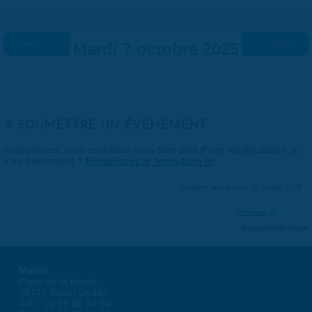
« Préc.
Mardi 7 octobre 2025
Suiv. »
SOUMETTRE UN ÉVÉNEMENT
Associations, vous souhaitez nous faire part d'une manifestation ou
d'un événement ?
Remplissez le formulaire ici
.
Dernière mise à jour : 01 janvier 1970
Partager
Suivre @VilleSaran
Mairie
Place de la liberté
45774 Saran Cedex
Tél. : 02 38 80 34 00