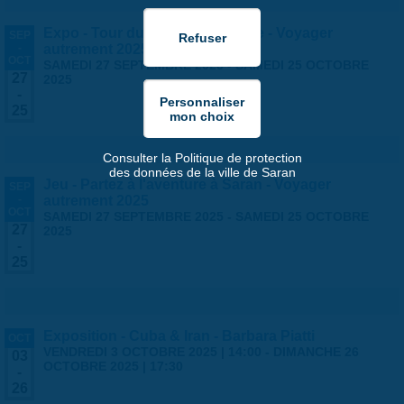
Expo - Tour du monde en famille - Voyager
SEP
-
autrement 2025
OCT
SAMEDI 27 SEPTEMBRE 2025
-
SAMEDI 25 OCTOBRE
27
2025
-
25
Consulter la Politique de protection
des données de la ville de Saran
Jeu - Partez à l'aventure à Saran - Voyager
SEP
-
autrement 2025
OCT
SAMEDI 27 SEPTEMBRE 2025
-
SAMEDI 25 OCTOBRE
27
2025
-
25
Exposition - Cuba & Iran - Barbara Piatti
OCT
VENDREDI 3 OCTOBRE 2025 | 14:00
-
DIMANCHE 26
03
OCTOBRE 2025 | 17:30
-
26