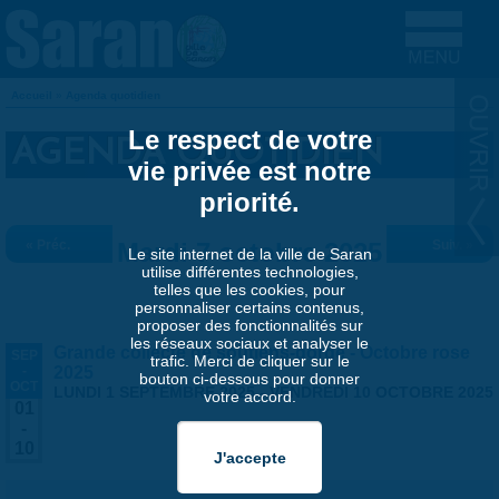
Aller au contenu principal
Accueil
»
Agenda quotidien
VOUS ÊTES ICI
Le respect de votre
AGENDA QUOTIDIEN
vie privée est notre
priorité.
« Préc.
Mardi 7 octobre 2025
Suiv. »
Le site internet de la ville de Saran
utilise différentes technologies,
telles que les cookies, pour
personnaliser certains contenus,
proposer des fonctionnalités sur
les réseaux sociaux et analyser le
Grande collecte de soutiens-gorge - Octobre rose
SEP
trafic. Merci de cliquer sur le
-
2025
bouton ci-dessous pour donner
OCT
LUNDI 1 SEPTEMBRE 2025
-
VENDREDI 10 OCTOBRE 2025
votre accord.
01
-
10