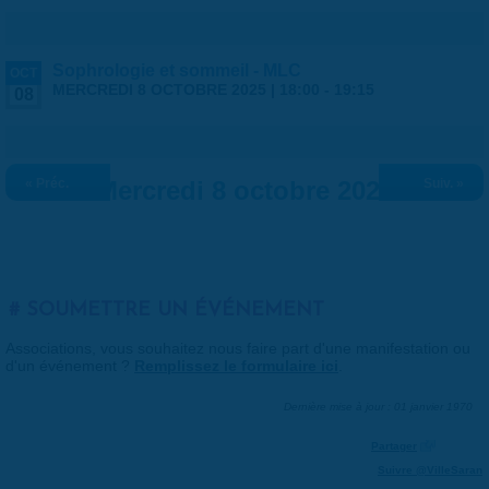
Sophrologie et sommeil - MLC
OCT
MERCREDI 8 OCTOBRE 2025 |
18:00
-
19:15
08
« Préc.
Mercredi 8 octobre 2025
Suiv. »
SOUMETTRE UN ÉVÉNEMENT
Associations, vous souhaitez nous faire part d'une manifestation ou
d'un événement ?
Remplissez le formulaire ici
.
Dernière mise à jour : 01 janvier 1970
Partager
Suivre @VilleSaran