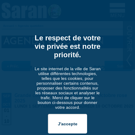
Aller au contenu principal
Accueil
»
Agenda quotidien
VOUS ÊTES ICI
Le respect de votre
AGENDA QUOTIDIEN
vie privée est notre
priorité.
« Préc.
Mercredi 8 octobre 2025
Suiv. »
Le site internet de la ville de Saran
utilise différentes technologies,
telles que les cookies, pour
personnaliser certains contenus,
proposer des fonctionnalités sur
les réseaux sociaux et analyser le
Grande collecte de soutiens-gorge - Octobre rose
SEP
trafic. Merci de cliquer sur le
-
2025
bouton ci-dessous pour donner
OCT
LUNDI 1 SEPTEMBRE 2025
-
VENDREDI 10 OCTOBRE 2025
votre accord.
01
-
10