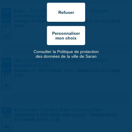
Expo - Tour du monde en famille - Voyager
SEP
-
autrement 2025
OCT
SAMEDI 27 SEPTEMBRE 2025
-
SAMEDI 25 OCTOBRE
27
2025
-
25
Consulter la Politique de protection
des données de la ville de Saran
Jeu - Partez à l'aventure à Saran - Voyager
SEP
-
autrement 2025
OCT
SAMEDI 27 SEPTEMBRE 2025
-
SAMEDI 25 OCTOBRE
27
2025
-
25
Exposition - Cuba & Iran - Barbara Piatti
OCT
VENDREDI 3 OCTOBRE 2025 | 14:00
-
DIMANCHE 26
03
OCTOBRE 2025 | 17:30
-
26