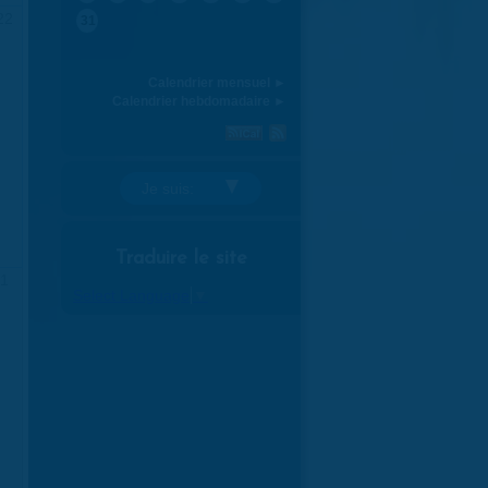
22
31
Calendrier mensuel ►
Calendrier hebdomadaire ►
Je suis:
Traduire le site
1
Select Language
▼