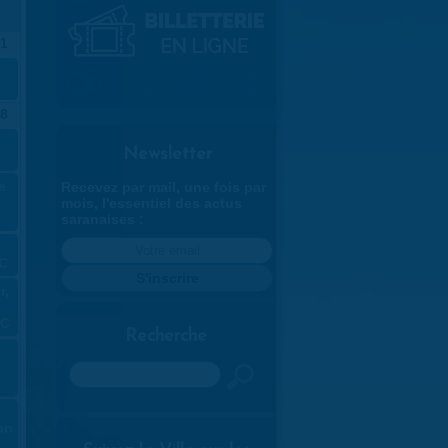
1
8
Newsletter
e
Recevez par mail, une fois par
mois, l'essentiel des actus
saranaises :
LC
r,
LC
Recherche
Rechercher
on