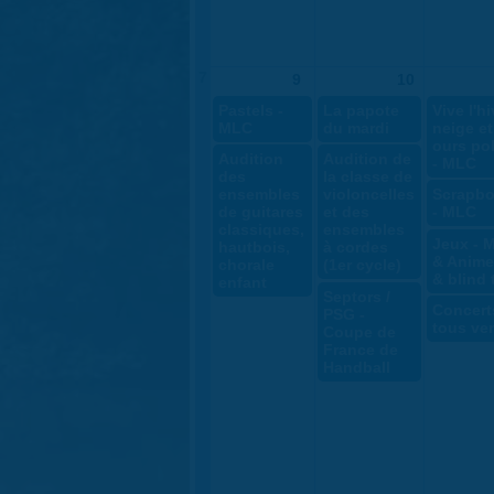
7
9
10
Pastels -
La papote
Vive l'hi
MLC
du mardi
neige et
ours pol
Audition
Audition de
- MLC
des
la classe de
ensembles
violoncelles
Scrapbo
de guitares
et des
- MLC
classiques,
ensembles
Jeux - 
hautbois,
à cordes
& Anime
chorale
(1er cycle)
& blind 
enfant
Septors /
Concert
PSG -
tous ven
Coupe de
France de
Handball