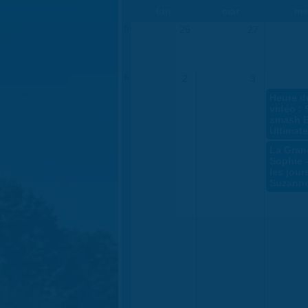
lun
mar
me
5
26
27
6
2
3
Heure d
vidéo : 
smash 
Ultimate
La Gran
Sophie 
les jour
Suzann