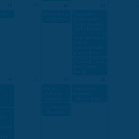
18
19
20
21
arty
Besançon x
Corps en
Les Septors
mouvement /
Corps dansant
- Art's Danse
Jeux vidéos en
liberté -
spécial puzzle
game Japon
Football : Jura
Sud foot x
Saran
25
26
27
28
s
Atelier
Rencontre
Lectures
d'auteur :
créatives
Étienne kern
Les Septors
x Pontault
ue :
x
que et
ires