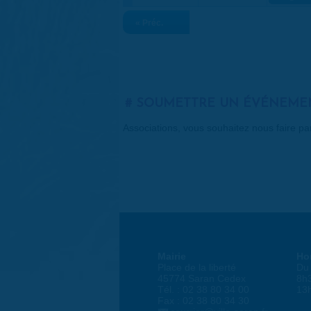
« Préc.
SOUMETTRE UN ÉVÉNEME
Associations, vous souhaitez nous faire p
Mairie
Ho
Place de la liberté
Du 
45774 Saran Cedex
8h
Tél. : 02 38 80 34 00
13
Fax : 02 38 80 34 30