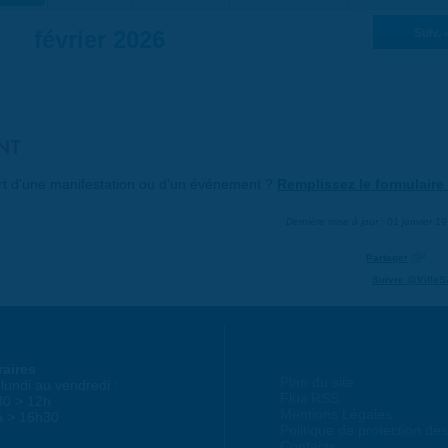
février 2026
Suiv. 
NT
art d'une manifestation ou d'un événement ?
Remplissez le formulaire 
Dernière mise à jour : 01 janvier 1
Partager
Suivre @VilleS
raires
Plan du site
lundi au vendredi :
Flux RSS
30 > 12h
Mentions Légales
h > 16h30
Politique de protection d
Contacts