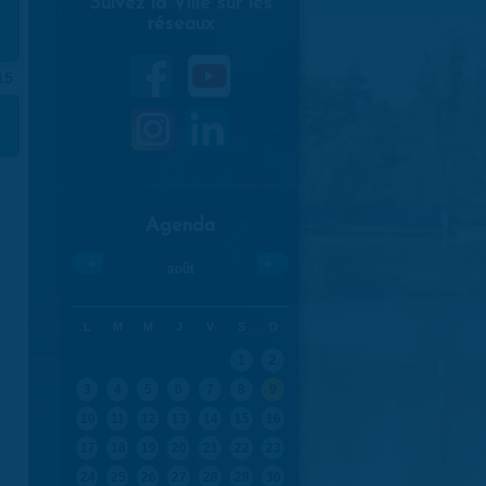
Suivez la Ville sur les
réseaux
15
F
Agenda
«
»
août
L
M
M
J
V
S
D
1
2
3
4
5
6
7
8
9
10
11
12
13
14
15
16
17
18
19
20
21
22
23
24
25
26
27
28
29
30