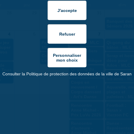
r
jeu
ven
sam
dim
28
29
30
31
Banquet des
Séniors 2026
4
5
6
7
u jeu
Pastels -
Pastels - MLC
Qi-gong du
Super
MLC
bâton - MLC
Les z'ateliers
Bros
Créteil x
de la
Scrap et hom
Les Septors
Bouturothèque
déco pour
de
Ados - MLC
Qi-gong du
- Tous
bâton - MLC
La famille et
Consulter la Politique de protection des données de la ville de Saran
s,
les amis - M
e
Corps en
mouvement /
Aquarelle, me
Corps dansant
plages et
- Art's Danse
palmiers - M
Rencontre
Football :
Anne Michel -
Saran x
Prix LuVu 2026
Vierzon FC
Rencontre
Danse -
d'auteure -
Représentati
Anne Michel
proposée par