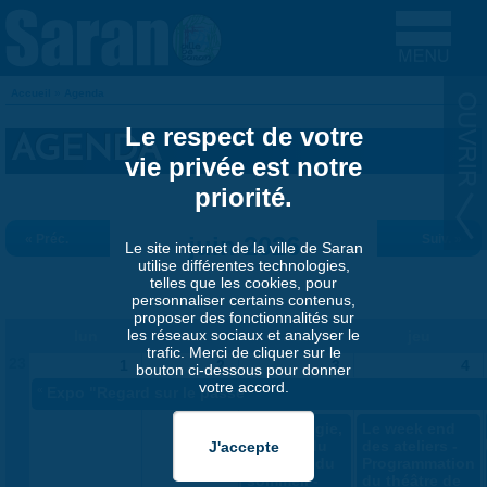
Aller au contenu principal
Accueil
»
Agenda
VOUS ÊTES ICI
Le respect de votre
AGENDA
vie privée est notre
priorité.
« Préc.
juin 2026
Suiv. »
Le site internet de la ville de Saran
utilise différentes technologies,
telles que les cookies, pour
personnaliser certains contenus,
proposer des fonctionnalités sur
les réseaux sociaux et analyser le
lun
mar
mer
jeu
trafic. Merci de cliquer sur le
23
1
2
3
4
bouton ci-dessous pour donner
votre accord.
«
Expo "Regard sur le passé"
Sophrologie,
Le week end
gestion du
des ateliers -
stress et du
Programmation
sommeil -
du théâtre de