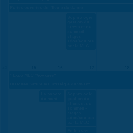
Portes ouvertes de l'École de danse
Sophrologie,
gestion du
stress et du
sommeil -
stages
ados/adultes
par la MLC
25
15
16
17
18
«
Expo MLC "Voyages"
Histoires naturelles, stratégie du vivant
La papote
Sophrologie,
du mardi
gestion du
stress et du
sommeil -
stages
ados/adultes
par la MLC
Faites vos