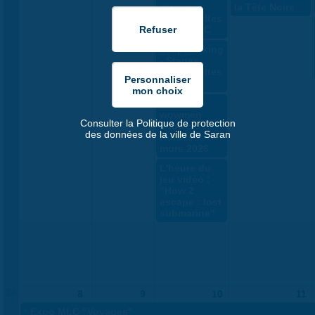
stages
la Tête Noire
ados/adultes
par la MLC
Scapbooking
- Stages
ados/adultes
MLC
"The Two
wowmen
Consulter la Politique de protection
shower" -
des données de la ville de Saran
Hors les
murs 2026
L'heure du
jeu vidéo :
"How 2
escape : lost
submarine"
24
8
9
10
11
«
Expo MLC "Voyages"