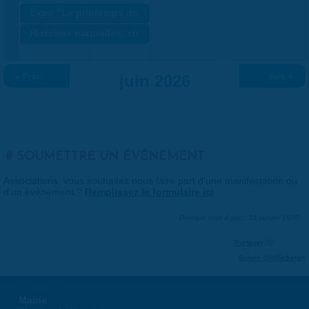
«
Expo "Le printemps des artistes" ANNULÉ
»
«
Histoires naturelles, stratégie du vivant
»
« Préc.
juin 2026
Suiv. »
SOUMETTRE UN ÉVÉNEMENT
Associations, vous souhaitez nous faire part d'une manifestation ou
d'un événement ?
Remplissez le formulaire ici
.
Dernière mise à jour : 01 janvier 1970
Partager
Suivre @VilleSaran
Mairie