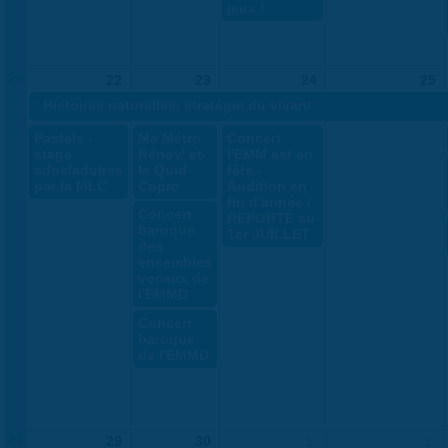
jeux !
26
22
23
24
25
«
Histoires naturelles, stratégie du vivant
Pastels -
Ma Métro
Concert
stage
Rénov' et
l'EMM est en
ados/adultes
le Quid
fête -
par la MLC
Copro
Audition en
fin d'année /
Concert
REPORTÉ au
baroque
1er JUILLET
des
ensembles
vocaux de
l'EMMD
Concert
baroque
de l'EMMD
27
29
30
1
2