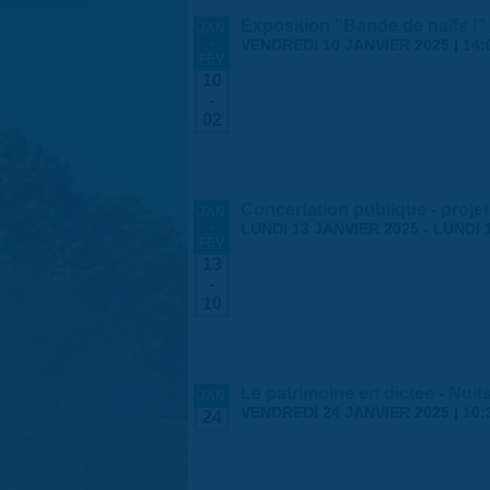
Exposition "Bande de naïfs !" 
JAN
-
VENDREDI 10 JANVIER 2025 | 14:
FÉV
10
-
02
Concertation publique - projet
JAN
-
LUNDI 13 JANVIER 2025
-
LUNDI 
FÉV
13
-
10
Le patrimoine en dictée - Nuits
JAN
VENDREDI 24 JANVIER 2025 |
10:
24