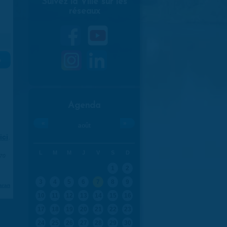
Suivez la Ville sur les
réseaux
»
Agenda
«
»
août
ici
.
L
M
M
J
V
S
D
970
1
2
3
4
5
6
7
8
9
aran
10
11
12
13
14
15
16
17
18
19
20
21
22
23
24
25
26
27
28
29
30