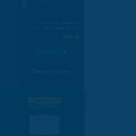
31
Calendrier mensuel ►
Calendrier hebdomadaire ►
Je suis:
Traduire le site
Select Language
▼
es données