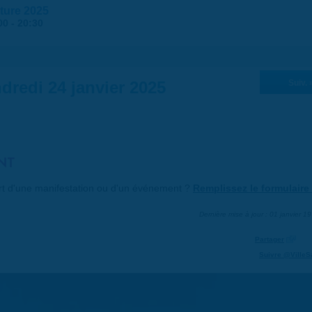
cture 2025
00
-
20:30
dredi 24 janvier 2025
Suiv. 
NT
art d'une manifestation ou d'un événement ?
Remplissez le formulaire 
Dernière mise à jour : 01 janvier 1
Partager
Suivre @VilleS