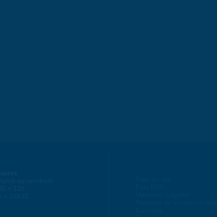
raires
Plan du site
lundi au vendredi :
Flux RSS
30 > 12h
Mentions Légales
h > 16h30
Politique de protection d
Contacts