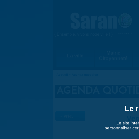
Aller au contenu principal
{ Ensemble, vivons notre ville ! }
www.saran.fr
Mairie
La ville
Citoyenneté
Accueil
»
Agenda quotidien
VOUS ÊTES ICI
AGENDA QUOTI
Le r
« Préc.
Ven
Le site inte
personnaliser cer