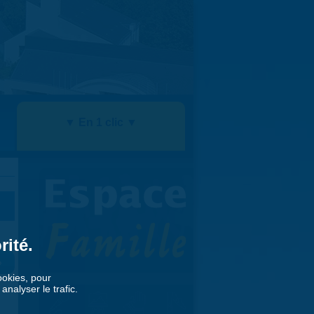
▼ En 1 clic ▼
rité.
»
cookies, pour
nalyser le trafic.