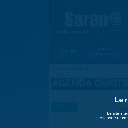
Aller au contenu principal
{ Ensemble, vivons notre ville ! }
www.saran.fr
Mairie
La ville
Citoyenneté
Accueil
»
Agenda quotidien
VOUS ÊTES ICI
AGENDA QUOTI
Le r
« Préc.
Di
Le site inte
personnaliser cer