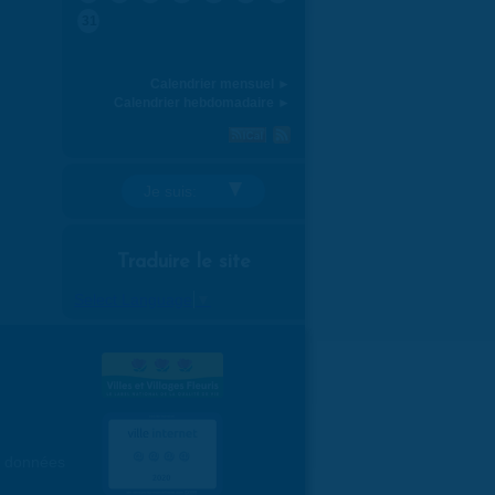
31
Calendrier mensuel ►
Calendrier hebdomadaire ►
Je suis:
Traduire le site
Select Language
▼
es données