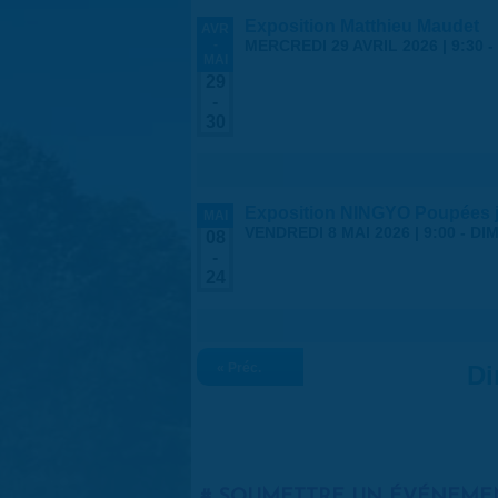
Exposition Matthieu Maudet
AVR
-
MERCREDI 29 AVRIL 2026 | 9:30
-
MAI
29
-
30
Exposition NINGYO Poupées 
MAI
VENDREDI 8 MAI 2026 | 9:00
-
DIM
08
-
24
« Préc.
Di
SOUMETTRE UN ÉVÉNEME