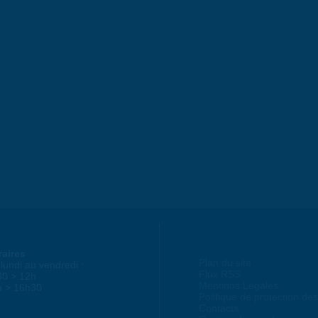
raires
Plan du site
lundi au vendredi :
Flux RSS
30 > 12h
Mentions Légales
h > 16h30
Politique de protection d
Contacts