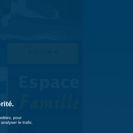
▼ En 1 clic ▼
rité.
»
cookies, pour
nalyser le trafic.