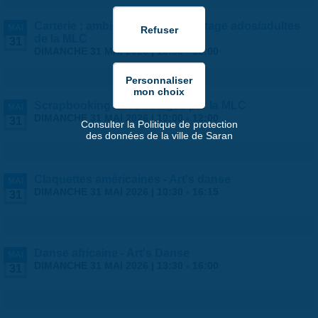
Carterie : ambiance estivale ! - stage ados/adultes
MAI
de la MLC
31
DIMANCHE 31 MAI 2026 |
10:00
-
12:00
Scrapbooking ados - stages par la MLC
MAI
DIMANCHE 31 MAI 2026 |
10:00
-
12:00
31
Consulter la Politique de protection
des données de la ville de Saran
Claquettes américaines - Art's danse
MAI
DIMANCHE 31 MAI 2026 |
10:30
-
16:15
31
Danse africaine - Art's Danse
MAI
DIMANCHE 31 MAI 2026 |
13:30
-
16:00
31