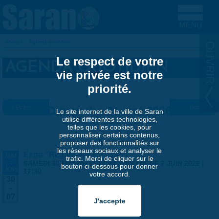
Aller au contenu principal
Accueil
»
Agenda quotidien
VOUS ÊTES ICI
Le respect de votre
AGENDA QUOTIDIEN
vie privée est notre
priorité.
« Préc.
Dimanche 31 mai 2026
Suiv. »
Le site internet de la ville de Saran
utilise différentes technologies,
telles que les cookies, pour
personnaliser certains contenus,
proposer des fonctionnalités sur
les réseaux sociaux et analyser le
Expo "Regard sur le passé"
MAI
trafic. Merci de cliquer sur le
-
SAMEDI 30 MAI 2026 | 14:00
-
DIMANCHE 7 JUIN 2026 |
bouton ci-dessous pour donner
JUIN
17:30
votre accord.
30
-
07