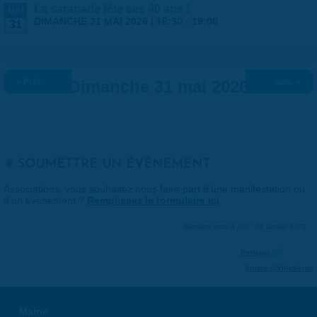
La saranade fête ses 40 ans !
MAI
DIMANCHE 31 MAI 2026 |
16:30
-
19:00
31
« Préc.
Dimanche 31 mai 2026
Suiv. »
SOUMETTRE UN ÉVÉNEMENT
Associations, vous souhaitez nous faire part d'une manifestation ou
d'un événement ?
Remplissez le formulaire ici
.
Dernière mise à jour : 01 janvier 1970
Partager
Suivre @VilleSaran
Mairie