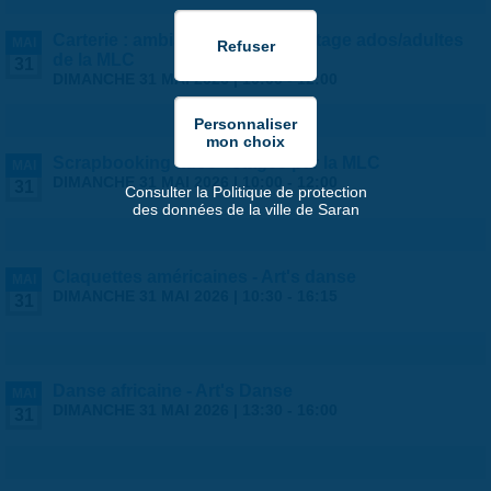
Carterie : ambiance estivale ! - stage ados/adultes
MAI
de la MLC
31
DIMANCHE 31 MAI 2026 |
10:00
-
12:00
Scrapbooking ados - stages par la MLC
MAI
DIMANCHE 31 MAI 2026 |
10:00
-
12:00
31
Consulter la Politique de protection
des données de la ville de Saran
Claquettes américaines - Art's danse
MAI
DIMANCHE 31 MAI 2026 |
10:30
-
16:15
31
Danse africaine - Art's Danse
MAI
DIMANCHE 31 MAI 2026 |
13:30
-
16:00
31