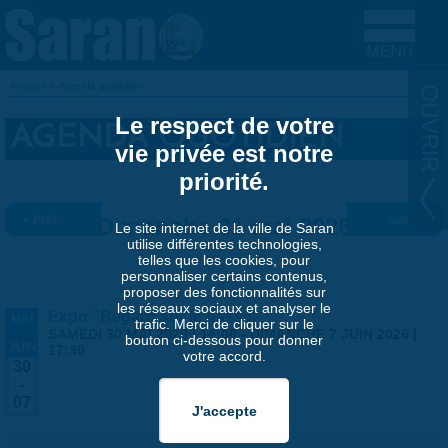
Aller au contenu principal
Accueil
»
Agenda quotidien
VOUS ÊTES ICI
Le respect de votre
AGENDA QUOTIDIEN
vie privée est notre
priorité.
« Préc.
Dimanche 31 mai 2026
Suiv. »
Le site internet de la ville de Saran
utilise différentes technologies,
telles que les cookies, pour
personnaliser certains contenus,
proposer des fonctionnalités sur
les réseaux sociaux et analyser le
Expo "Regard sur le passé"
MAI
trafic. Merci de cliquer sur le
-
SAMEDI 30 MAI 2026 | 14:00
-
DIMANCHE 7 JUIN 2026 |
bouton ci-dessous pour donner
JUIN
17:30
votre accord.
30
-
07