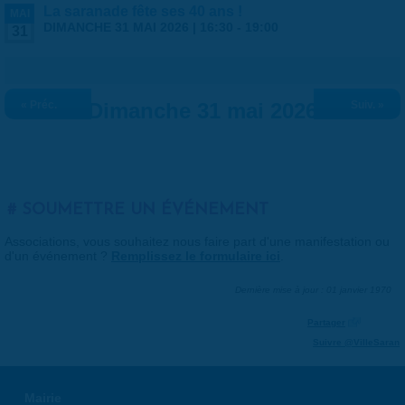
La saranade fête ses 40 ans !
MAI
DIMANCHE 31 MAI 2026 |
16:30
-
19:00
31
« Préc.
Dimanche 31 mai 2026
Suiv. »
SOUMETTRE UN ÉVÉNEMENT
Associations, vous souhaitez nous faire part d'une manifestation ou
d'un événement ?
Remplissez le formulaire ici
.
Dernière mise à jour : 01 janvier 1970
Partager
Suivre @VilleSaran
Mairie