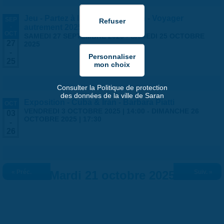
Jeu - Partez à l'aventure à Saran - Voyager
SEP
-
autrement 2025
OCT
SAMEDI 27 SEPTEMBRE 2025
-
SAMEDI 25 OCTOBRE
27
2025
-
25
Consulter la Politique de protection
des données de la ville de Saran
Exposition - Cuba & Iran - Barbara Piatti
OCT
VENDREDI 3 OCTOBRE 2025 | 14:00
-
DIMANCHE 26
03
OCTOBRE 2025 | 17:30
-
26
« Préc.
Mardi 21 octobre 2025
Suiv. »