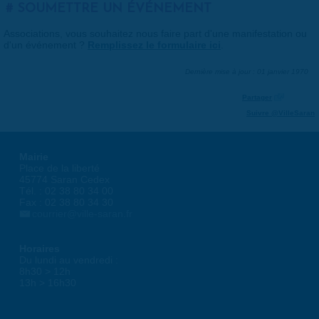
SOUMETTRE UN ÉVÉNEMENT
Associations, vous souhaitez nous faire part d'une manifestation ou
d'un événement ?
Remplissez le formulaire ici
.
Dernière mise à jour : 01 janvier 1970
Partager
Suivre @VilleSaran
Mairie
Place de la liberté
45774 Saran Cedex
Tél. : 02 38 80 34 00
Fax : 02 38 80 34 30
courrier@ville-saran.fr
Horaires
Du lundi au vendredi :
8h30 > 12h
13h > 16h30