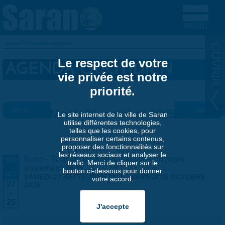
Aller au contenu principal
Accueil
»
Agenda quotidien
VOUS ÊTES ICI
Le respect de votre
AGENDA QUOTIDIEN
vie privée est notre
priorité.
« Préc.
Mardi 21 octobre 2025
Suiv. »
Le site internet de la ville de Saran
utilise différentes technologies,
telles que les cookies, pour
personnaliser certains contenus,
proposer des fonctionnalités sur
les réseaux sociaux et analyser le
Expo - Tour du monde en famille - Voyager
SEP
trafic. Merci de cliquer sur le
-
autrement 2025
bouton ci-dessous pour donner
OCT
SAMEDI 27 SEPTEMBRE 2025
-
SAMEDI 25 OCTOBRE
votre accord.
27
2025
-
25