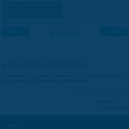
«
Expo "Le printemps des artistes" ANNULÉ
»
«
Histoires naturelles, stratégie du vivant
»
« Préc.
juin 2026
Suiv. »
SOUMETTRE UN ÉVÉNEMENT
Associations, vous souhaitez nous faire part d'une manifestation ou
d'un événement ?
Remplissez le formulaire ici
.
Dernière mise à jour : 01 janvier 1970
Partager
Suivre @VilleSaran
Mairie