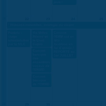
jeux !
26
22
23
24
25
«
Histoires naturelles, stratégie du vivant
Pastels -
Ma Métro
Concert
stage
Rénov' et
l'EMM est en
ados/adultes
le Quid
fête -
par la MLC
Copro
Audition en
fin d'année /
Concert
REPORTÉ au
baroque
1er JUILLET
des
ensembles
vocaux de
l'EMMD
Concert
baroque
de l'EMMD
27
29
30
1
2