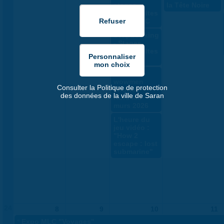
stages
la Tête Noire
ados/adultes
par la MLC
Scapbooking
- Stages
ados/adultes
MLC
"The Two
wowmen
Consulter la Politique de protection
shower" -
des données de la ville de Saran
Hors les
murs 2026
L'heure du
jeu vidéo :
"How 2
escape : lost
submarine"
24
8
9
10
11
«
Expo MLC "Voyages"