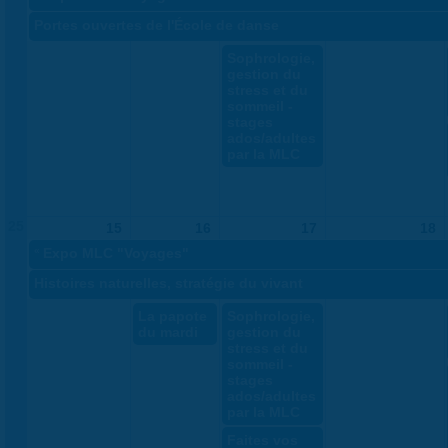
Portes ouvertes de l'École de danse
Sophrologie,
gestion du
stress et du
sommeil -
stages
ados/adultes
par la MLC
25
15
16
17
18
«
Expo MLC "Voyages"
Histoires naturelles, stratégie du vivant
La papote
Sophrologie,
du mardi
gestion du
stress et du
sommeil -
stages
ados/adultes
par la MLC
Faites vos