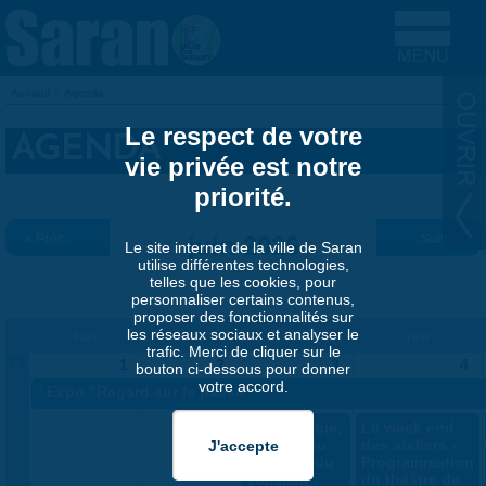
Aller au contenu principal
Accueil
»
Agenda
VOUS ÊTES ICI
Le respect de votre
AGENDA
vie privée est notre
priorité.
« Préc.
juin 2026
Suiv. »
Le site internet de la ville de Saran
utilise différentes technologies,
telles que les cookies, pour
personnaliser certains contenus,
proposer des fonctionnalités sur
les réseaux sociaux et analyser le
lun
mar
mer
jeu
trafic. Merci de cliquer sur le
23
1
2
3
4
bouton ci-dessous pour donner
votre accord.
«
Expo "Regard sur le passé"
Sophrologie,
Le week end
gestion du
des ateliers -
stress et du
Programmation
sommeil -
du théâtre de