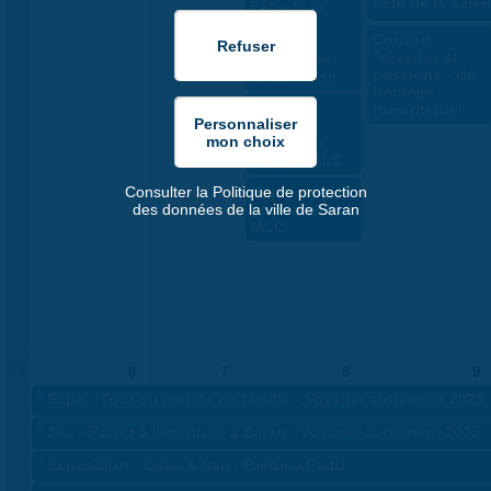
Fête de la scie
Fête de la
sciences
Concert
2025 -
"rêveries et
Bienvenue
passions - Un
chez Fraise
florilège
Carterie
romantique"
créative
"Automne
cosy" - MLC
Sophrologie
Consulter la Politique de protection
et sommeil -
des données de la ville de Saran
MLC
41
6
7
8
9
«
Expo - Tour du monde en famille - Voyager autrement 2025
«
Jeu - Partez à l'aventure à Saran - Voyager autrement 2025
«
Exposition - Cuba & Iran - Barbara Piatti