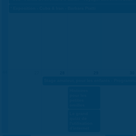
«
Exposition - Cuba & Iran - Barbara Piatti
44
27
28
29
30
Stage amateur, pour les enfants - Programm
Histoires
pour les
petites
oreilles
Le grand
quizz de
l'utilisation
d'internet