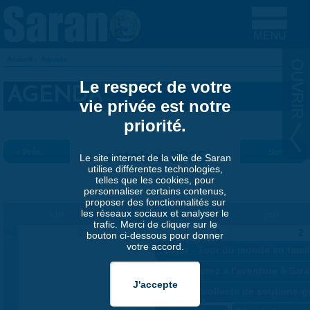
Aller au contenu principal
Accueil
»
Agenda
VOUS ÊTES ICI
Le respect de votre
AGENDA
vie privée est notre
priorité.
« Préc.
octobre 2025
Suiv. »
Le site internet de la ville de Saran
utilise différentes technologies,
telles que les cookies, pour
personnaliser certains contenus,
proposer des fonctionnalités sur
les réseaux sociaux et analyser le
lun
mar
mer
jeu
trafic. Merci de cliquer sur le
40
29
30
1
2
bouton ci-dessous pour donner
votre accord.
«
Expo - Tour du monde en famil
«
Jeu - Partez à l'aventure à Sa
«
Grande collecte de soutiens-g