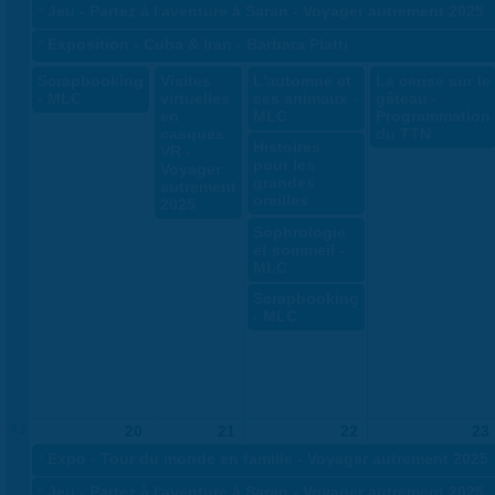
«
Jeu - Partez à l'aventure à Saran - Voyager autrement 2025
«
Exposition - Cuba & Iran - Barbara Piatti
Scrapbooking
Visites
L'automne et
La cerise sur le
- MLC
virtuelles
ses animaux -
gâteau -
en
MLC
Programmation
casques
du TTN
Histoires
VR -
pour les
Voyager
grandes
autrement
oreilles
2025
Sophrologie
et sommeil -
MLC
Scrapbooking
- MLC
43
20
21
22
23
«
Expo - Tour du monde en famille - Voyager autrement 2025
«
Jeu - Partez à l'aventure à Saran - Voyager autrement 2025