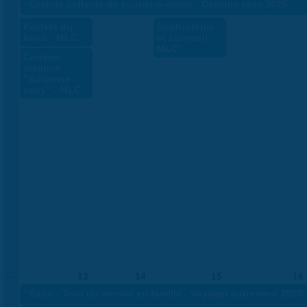
«
Grande collecte de soutiens-gorge - Octobre rose 2025
Pastels du
Sophrologie
lundi - MLC
et sommeil -
MLC
Carterie
créative
"Automne
cosy" - MLC
42
13
14
15
16
«
Expo - Tour du monde en famille - Voyager autrement 2025