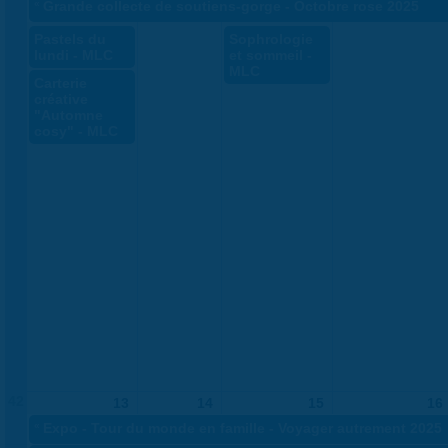
«
Grande collecte de soutiens-gorge - Octobre rose 2025
Pastels du
Sophrologie
lundi - MLC
et sommeil -
MLC
Carterie
créative
"Automne
cosy" - MLC
42
13
14
15
16
«
Expo - Tour du monde en famille - Voyager autrement 2025