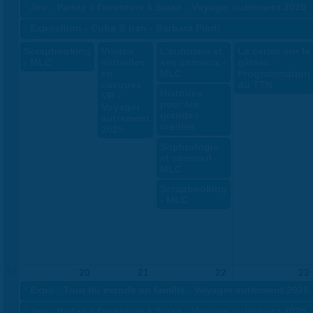
«
Jeu - Partez à l'aventure à Saran - Voyager autrement 2025
«
Exposition - Cuba & Iran - Barbara Piatti
Scrapbooking
Visites
L'automne et
La cerise sur le
- MLC
virtuelles
ses animaux -
gâteau -
en
MLC
Programmation
casques
du TTN
Histoires
VR -
pour les
Voyager
grandes
autrement
oreilles
2025
Sophrologie
et sommeil -
MLC
Scrapbooking
- MLC
43
20
21
22
23
«
Expo - Tour du monde en famille - Voyager autrement 2025
«
Jeu - Partez à l'aventure à Saran - Voyager autrement 2025