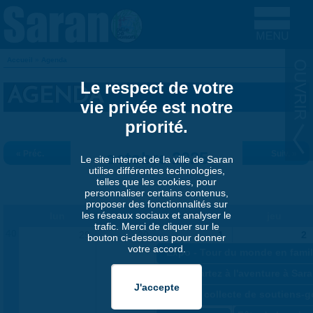
Aller au contenu principal
Accueil
»
Agenda
VOUS ÊTES ICI
Le respect de votre
AGENDA
vie privée est notre
priorité.
« Préc.
octobre 2025
Suiv. »
Le site internet de la ville de Saran
utilise différentes technologies,
telles que les cookies, pour
personnaliser certains contenus,
proposer des fonctionnalités sur
les réseaux sociaux et analyser le
lun
mar
mer
jeu
trafic. Merci de cliquer sur le
40
29
30
1
2
bouton ci-dessous pour donner
votre accord.
«
Expo - Tour du monde en famil
«
Jeu - Partez à l'aventure à Sa
«
Grande collecte de soutiens-g