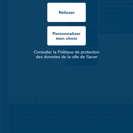
Fête de la scie
Fête de la
sciences
Concert
2025 -
"rêveries et
Bienvenue
passions - Un
chez Fraise
florilège
Carterie
romantique"
créative
"Automne
cosy" - MLC
Sophrologie
Consulter la Politique de protection
et sommeil -
des données de la ville de Saran
MLC
41
6
7
8
9
«
Expo - Tour du monde en famille - Voyager autrement 2025
«
Jeu - Partez à l'aventure à Saran - Voyager autrement 2025
«
Exposition - Cuba & Iran - Barbara Piatti