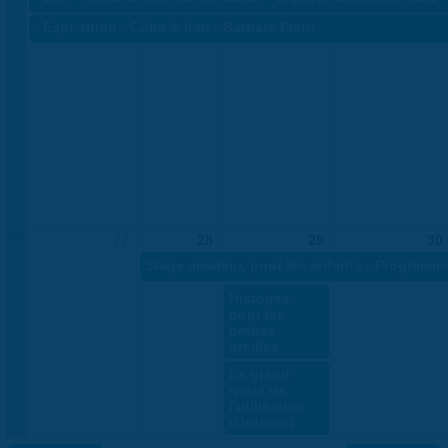
«
Exposition - Cuba & Iran - Barbara Piatti
44
27
28
29
30
Stage amateur, pour les enfants - Programm
Histoires
pour les
petites
oreilles
Le grand
quizz de
l'utilisation
d'internet