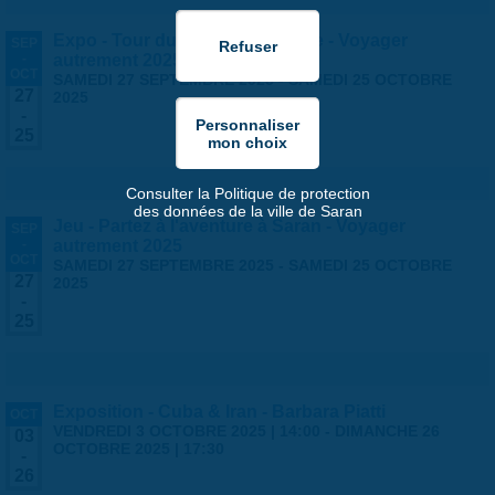
Expo - Tour du monde en famille - Voyager
SEP
-
autrement 2025
OCT
SAMEDI 27 SEPTEMBRE 2025
-
SAMEDI 25 OCTOBRE
27
2025
-
25
Consulter la Politique de protection
des données de la ville de Saran
Jeu - Partez à l'aventure à Saran - Voyager
SEP
-
autrement 2025
OCT
SAMEDI 27 SEPTEMBRE 2025
-
SAMEDI 25 OCTOBRE
27
2025
-
25
Exposition - Cuba & Iran - Barbara Piatti
OCT
VENDREDI 3 OCTOBRE 2025 | 14:00
-
DIMANCHE 26
03
OCTOBRE 2025 | 17:30
-
26