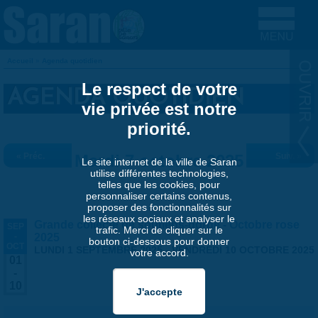
Aller au contenu principal
Accueil
»
Agenda quotidien
VOUS ÊTES ICI
Le respect de votre
AGENDA QUOTIDIEN
vie privée est notre
priorité.
« Préc.
Mardi 7 octobre 2025
Suiv. »
Le site internet de la ville de Saran
utilise différentes technologies,
telles que les cookies, pour
personnaliser certains contenus,
proposer des fonctionnalités sur
les réseaux sociaux et analyser le
Grande collecte de soutiens-gorge - Octobre rose
SEP
trafic. Merci de cliquer sur le
-
2025
bouton ci-dessous pour donner
OCT
LUNDI 1 SEPTEMBRE 2025
-
VENDREDI 10 OCTOBRE 2025
votre accord.
01
-
10