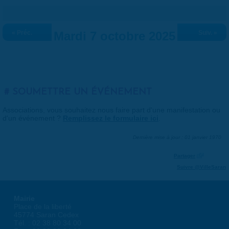
« Préc.
Mardi 7 octobre 2025
Suiv. »
SOUMETTRE UN ÉVÉNEMENT
Associations, vous souhaitez nous faire part d'une manifestation ou
d'un événement ?
Remplissez le formulaire ici
.
Dernière mise à jour : 01 janvier 1970
Partager
Suivre @VilleSaran
Mairie
Place de la liberté
45774 Saran Cedex
Tél. : 02 38 80 34 00